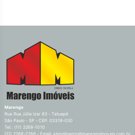
Marengo
Rua Rua Júlia Izar 83 - Tatuapé
São Paulo - SP - CEP: 03318-030
Tel.: (11) 2268-1010
(11) 2268-2268 - Email:
atendimento@marengoimoveis.com.br