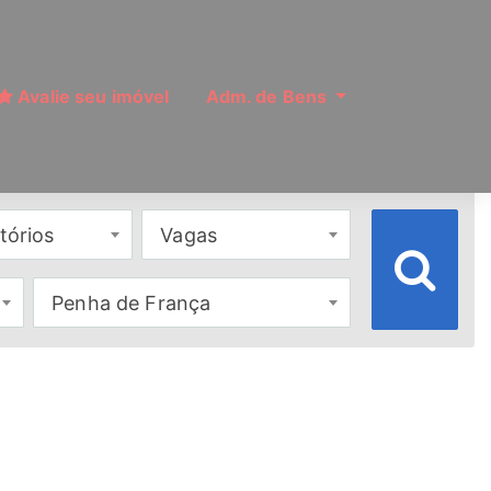
Avalie seu imóvel
Adm. de Bens
tórios
Vagas
Penha de França