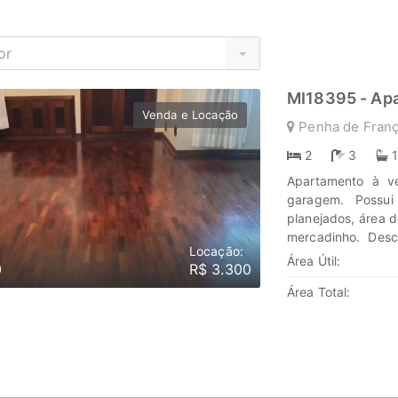
or
MI18395 - Ap
Venda e Locação
Penha de Franç
2
3
Apartamento à v
garagem. Possui
planejados, área 
mercadinho. Des
Locação:
investimentos em
Área Útil:
0
R$ 3.300
jornada, confie e
Área Total:
www.marengoimov