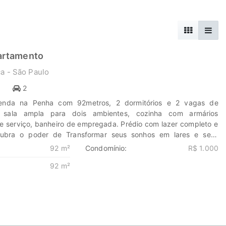
artamento
a - São Paulo
1
2
enda na Penha com 92metros, 2 dormitórios e 2 vagas de
 sala ampla para dois ambientes, cozinha com armários
de serviço, banheiro de empregada. Prédio com lazer completo e
cubra o poder de Transformar seus sonhos em lares e seus
 oportunidades. Na Marengo Imóveis cada passo é uma nova
92 m²
Condomínio:
R$ 1.000
m nós para encontrar o lugar onde sua história irá brilhar.
92 m²
eis.com.br 11-99203-8087