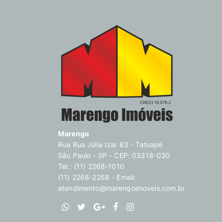
Marengo
Rua Rua Júlia Izar 83 - Tatuapé
São Paulo - SP - CEP: 03318-030
Tel.: (11) 2268-1010
(11) 2268-2268 - Email:
atendimento@marengoimoveis.com.br