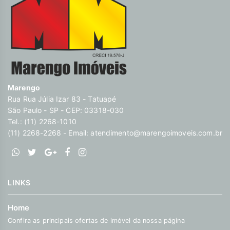
DA AV.CELSO GARCIA E DA RADIAL LESTE , ACESSO DIRETO
A MARGINAL TIETÊ A 50 MTS DA RUA. ANTONIO DE
BARROS, QUE DÁ ACESSO A VÁRIOS COMÉRCIOS , PONTOS
DE ÔNIBUS , A BANCO DO BRASIL , CAIXA ECONÔMICA,
BRADESCO E ITAÚ, LANCHONETES , RESTAURANTES E
CORREIOS ELEVADOR SOCIAL MARCA ATLAS SCHINDLER
COM CAPACIDADE PARA 12 PESSOAS, JARDIM DE
INVERNO,NO ESCRITÓRIO DA DIRETORIA SISTEMA DE
Marengo
INCÊNDIO DE MANGUEIRAS E CAIXA D´ÁGUA Descubra o
Rua Rua Júlia Izar 83 - Tatuapé
poder de Transformar seus sonhos em lares e seus
São Paulo - SP - CEP: 03318-030
investimentos em oportunidades. Na Marengo Imóveis cada
Tel.: (11) 2268-1010
passo é uma nova jornada, confie em nós para encontrar o
(11) 2268-2268 - Email:
atendimento@marengoimoveis.com.br
lugar onde sua história irá brilhar.
www.marengoimoveis.com.br 11-99203-8087
LINKS
Home
Confira as principais ofertas de imóvel da nossa página