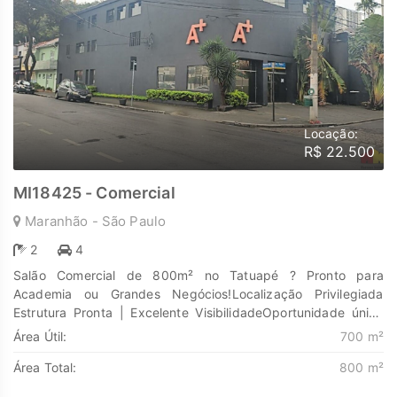
Locação:
R$ 22.500
MI18425 - Comercial
Maranhão - São Paulo
2
4
Salão Comercial de 800m² no Tatuapé ? Pronto para
Academia ou Grandes Negócios!Localização Privilegiada
Estrutura Pronta | Excelente VisibilidadeOportunidade única
para investidores e redes de academias! Amplo salão
Área Útil:
700 m²
comercial com 800 m² de área útil, localizado no coração do
Área Total:
800 m²
Tatuapé.O imóvel possui layout moderno e infraestrutura
totalmente voltada e adaptada para o segmento fitness,