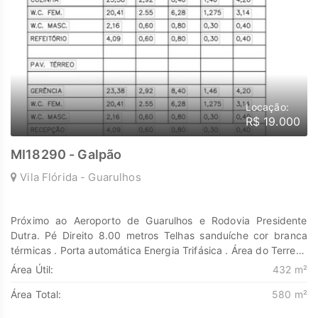
Locação:
R$ 19.000
MI18290 - Galpão
Vila Flórida - Guarulhos
Próximo ao Aeroporto de Guarulhos e Rodovia Presidente
Dutra. Pé Direito 8.00 metros Telhas sanduíche cor branca
térmicas . Porta automática Energia Trifásica . Área do Terreno
521 metros . Área livre Galpão 432 metros . Área total
Área Útil:
432 m²
escritório etc 147 Metros . Área total construída 580 metros
Área Total:
580 m²
Escritório Recepção 06 Banheiro Refeitório Cozinha
Estacionamento . Próximo ao Aeroporto de Guarulhos e