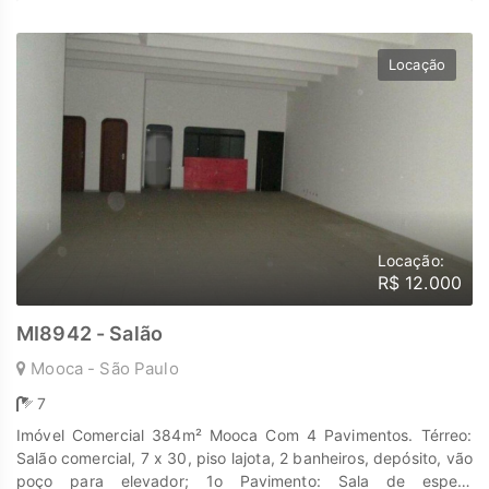
ou manual (conforme o caso) Localização privilegiada:
Próximo à Av. Celso Garcia e Av. Salim Farah Maluf Fácil
acesso ao Metrô Belém e Shopping Metrô Tatuapé Região
Locação
comercial consolidada Entre em contato para mais
informações ou agendar uma visita. Descubra o poder de
Transformar seus sonhos em lares e seus investimentos em
oportunidades. Na Marengo Imóveis cada passo é uma nova
jornada, confie em nós para encontrar o lugar onde sua
história irá brilhar. www.marengoimoveis.com.br 11-99203-
8087
Locação:
R$ 12.000
MI8942 - Salão
Mooca - São Paulo
7
Imóvel Comercial 384m² Mooca Com 4 Pavimentos. Térreo:
Salão comercial, 7 x 30, piso lajota, 2 banheiros, depósito, vão
poço para elevador; 1o Pavimento: Sala de espera