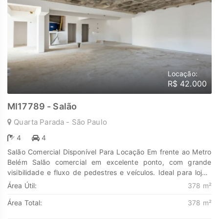
Locação:
R$ 42.000
MI17789 - Salão
Quarta Parada - São Paulo
4
4
Salão Comercial Disponível Para Locação Em frente ao Metro
Belém Salão comercial em excelente ponto, com grande
visibilidade e fluxo de pedestres e veículos. Ideal para lojas,
farmácias, escritórios, salões de beleza, clínicas,
Área Útil:
378 m²
minimercados, entre outros. Salão térreo amplo e bem
Área Total:
378 m²
iluminado Pé-direito alto 4 banheiros Fachada com vitrine
Energia elétrica e hidráulica prontas Porta de aço automática