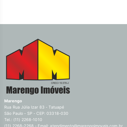
Marengo
Rua Rua Júlia Izar 83 - Tatuapé
São Paulo - SP - CEP: 03318-030
Tel.: (11) 2268-1010
(11) 2268-2268 - Email:
atendimento@marengoimoveis.com.br