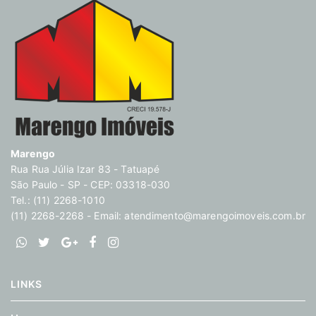
Marengo
Rua Rua Júlia Izar 83 - Tatuapé
São Paulo - SP - CEP: 03318-030
Tel.: (11) 2268-1010
(11) 2268-2268 - Email:
atendimento@marengoimoveis.com.br
LINKS