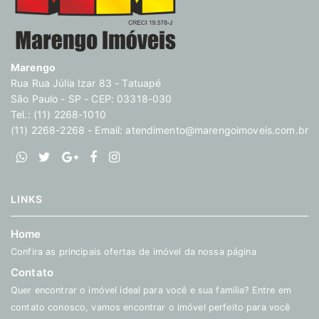
Marengo
Rua Rua Júlia Izar 83 - Tatuapé
São Paulo - SP - CEP: 03318-030
Tel.: (11) 2268-1010
(11) 2268-2268 - Email:
atendimento@marengoimoveis.com.br
LINKS
Home
Confira as principais ofertas de imóvel da nossa página
Contato
Quer encontrar o imóvel ideal para você e sua família? Entre em
contato conosco, vamos encontrar o imóvel perfeito para você