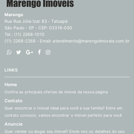
Marengo
Rua Rua Júlia Izar 83 - Tatuapé
São Paulo - SP - CEP: 03318-030
Tel.: (11) 2268-1010
(11) 2268-2268 - Email:
atendimento@marengoimoveis.com.br
LINKS
Home
Confira as principais ofertas de imóvel da nossa página
Contato
Quer encontrar o imóvel ideal para você e sua família? Entre em
contato conosco, vamos encontrar o imóvel perfeito para você
Anuncie
Quer vender ou alugar seu imóvel? Envie-nos os detalhes do seu