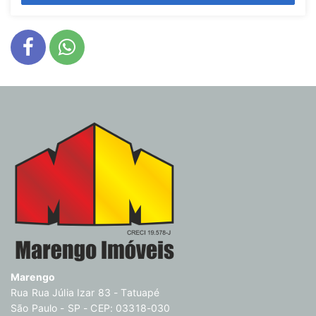
Marengo
Rua Rua Júlia Izar 83 - Tatuapé
São Paulo - SP - CEP: 03318-030