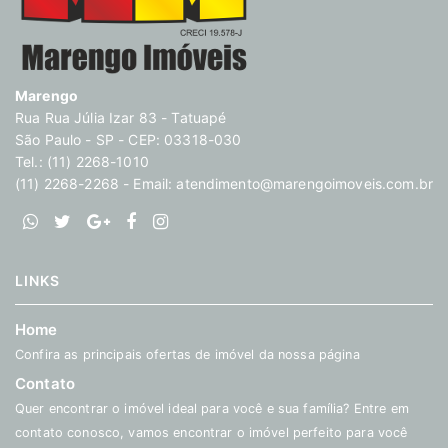
Marengo
Rua Rua Júlia Izar 83 - Tatuapé
São Paulo - SP - CEP: 03318-030
Tel.: (11) 2268-1010
(11) 2268-2268 - Email:
atendimento@marengoimoveis.com.br
LINKS
Home
Confira as principais ofertas de imóvel da nossa página
Contato
Quer encontrar o imóvel ideal para você e sua família? Entre em
contato conosco, vamos encontrar o imóvel perfeito para você