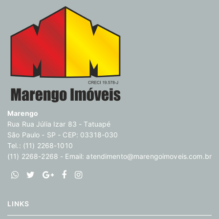
Marengo
Rua Rua Júlia Izar 83 - Tatuapé
São Paulo - SP - CEP: 03318-030
Tel.: (11) 2268-1010
(11) 2268-2268 - Email:
atendimento@marengoimoveis.com.br
LINKS