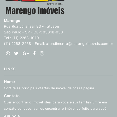
Marengo
Rua Rua Júlia Izar 83 - Tatuapé
São Paulo - SP - CEP: 03318-030
Tel.: (11) 2268-1010
(11) 2268-2268 - Email:
atendimento@marengoimoveis.com.br
LINKS
Home
Confira as principais ofertas de imóvel da nossa página
Contato
Quer encontrar o imóvel ideal para você e sua família? Entre em
contato conosco, vamos encontrar o imóvel perfeito para você
Anuncie