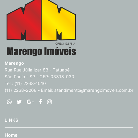
Marengo
Rua Rua Júlia Izar 83 - Tatuapé
São Paulo - SP - CEP: 03318-030
Tel.: (11) 2268-1010
(11) 2268-2268 - Email:
atendimento@marengoimoveis.com.br
LINKS
Home