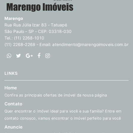
Marengo
Rua Rua Júlia Izar 83 - Tatuapé
São Paulo - SP - CEP: 03318-030
Tel.: (11) 2268-1010
(11) 2268-2268 - Email:
atendimento@marengoimoveis.com.br
LINKS
Home
Confira as principais ofertas de imóvel da nossa página
Contato
Quer encontrar o imóvel ideal para você e sua família? Entre em
contato conosco, vamos encontrar o imóvel perfeito para você
Anuncie