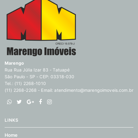
Marengo
Rua Rua Júlia Izar 83 - Tatuapé
São Paulo - SP - CEP: 03318-030
Tel.: (11) 2268-1010
(11) 2268-2268 - Email:
atendimento@marengoimoveis.com.br
LINKS
Home