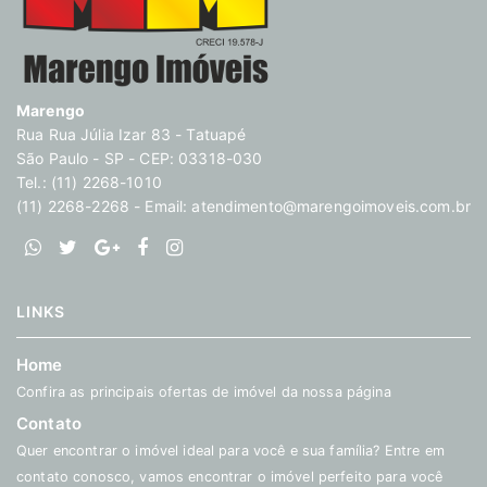
Marengo
Rua Rua Júlia Izar 83 - Tatuapé
São Paulo - SP - CEP: 03318-030
Tel.: (11) 2268-1010
(11) 2268-2268 - Email:
atendimento@marengoimoveis.com.br
LINKS
Home
Confira as principais ofertas de imóvel da nossa página
Contato
Quer encontrar o imóvel ideal para você e sua família? Entre em
contato conosco, vamos encontrar o imóvel perfeito para você