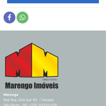
Marengo
Rua Rua Júlia Izar 83 - Tatuapé
São Paulo - SP - CEP: 03318-030