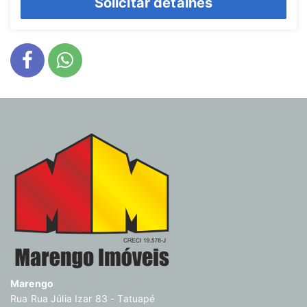
Solicitar detalhes
Marengo
Rua Rua Júlia Izar 83 - Tatuapé