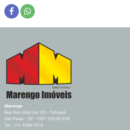
Marengo
Rua Rua Júlia Izar 83 - Tatuapé
São Paulo - SP - CEP: 03318-030
Tel.: (11) 2268-1010