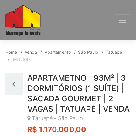
Apartamento para Ven
Home
Venda
Apartamento
São Paulo
Tatuapé
MI17368
APARTAMETNO | 93M² | 3
DORMITÓRIOS (1 SUÍTE) |
SACADA GOURMET | 2
VAGAS | TATUAPÉ | VENDA
Tatuapé - São Paulo
R$ 1.170.000,00