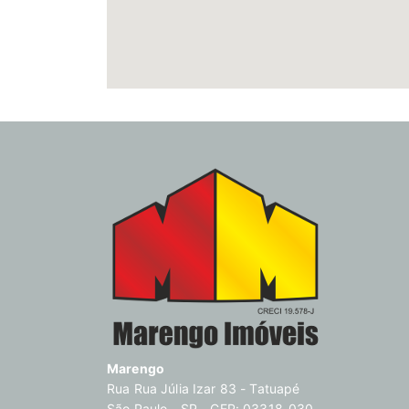
Marengo
Rua Rua Júlia Izar 83 - Tatuapé
São Paulo - SP - CEP: 03318-030