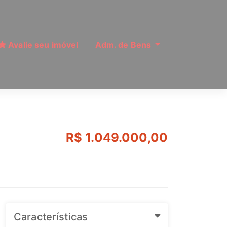
Avalie seu imóvel
Adm. de Bens
m, São Paulo | Ref: 
R$ 1.049.000,00
Características