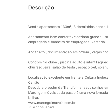
Descrição
Vendo apartamento 133m², 3 dormitórios sendo 1 
Apartamento bem confortávelcozinha grande , sal
empregada e banheiro de empregada, varanda .
Andar alto , documentação em ordem , vagas cobe
Condominio clube , piscina adulto e infantil aque
churrasqueira, salão de festa , espaço pet, solari
Localização excelente em frente a Cultura Ingle
Carrão
Descubra o poder de Transformar seus sonhos em
Marengo Imóveis cada passo é uma nova jornada, c
brilhar.
www.marengoimoveis.com.br
11-99203-8087