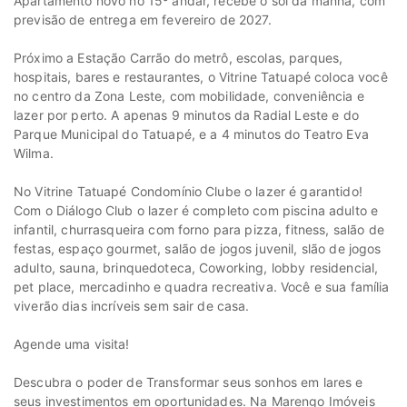
Apartamento novo no 15º andar, recebe o sol da manhã, com
previsão de entrega em fevereiro de 2027.
Próximo a Estação Carrão do metrô, escolas, parques,
hospitais, bares e restaurantes, o Vitrine Tatuapé coloca você
no centro da Zona Leste, com mobilidade, conveniência e
lazer por perto. A apenas 9 minutos da Radial Leste e do
Parque Municipal do Tatuapé, e a 4 minutos do Teatro Eva
Wilma.
No Vitrine Tatuapé Condomínio Clube o lazer é garantido!
Com o Diálogo Club o lazer é completo com piscina adulto e
infantil, churrasqueira com forno para pizza, fitness, salão de
festas, espaço gourmet, salão de jogos juvenil, slão de jogos
adulto, sauna, brinquedoteca, Coworking, lobby residencial,
pet place, mercadinho e quadra recreativa. Você e sua família
viverão dias incríveis sem sair de casa.
Agende uma visita!
Descubra o poder de Transformar seus sonhos em lares e
seus investimentos em oportunidades. Na Marengo Imóveis