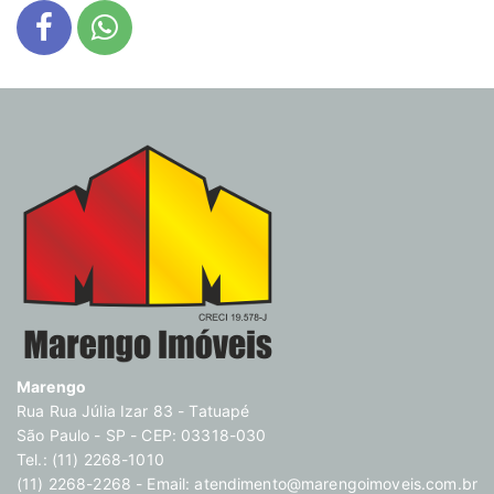
Marengo
Rua Rua Júlia Izar 83 - Tatuapé
São Paulo - SP - CEP: 03318-030
Tel.: (11) 2268-1010
(11) 2268-2268 - Email:
atendimento@marengoimoveis.com.br