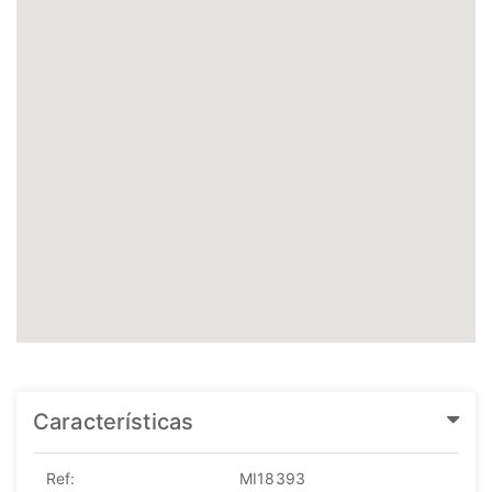
Características
Ref:
MI18393