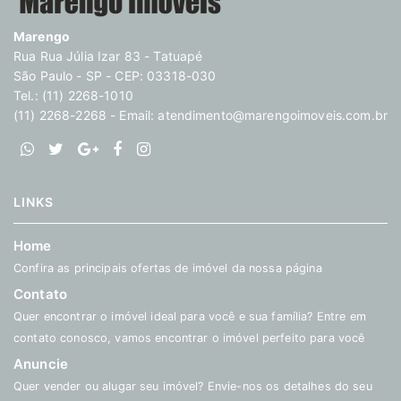
Marengo
Rua Rua Júlia Izar 83 - Tatuapé
São Paulo - SP - CEP: 03318-030
Tel.: (11) 2268-1010
(11) 2268-2268 - Email:
atendimento@marengoimoveis.com.br
LINKS
Home
Confira as principais ofertas de imóvel da nossa página
Contato
Quer encontrar o imóvel ideal para você e sua família? Entre em
contato conosco, vamos encontrar o imóvel perfeito para você
Anuncie
Quer vender ou alugar seu imóvel? Envie-nos os detalhes do seu