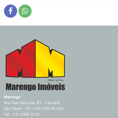
Marengo
Rua Rua Júlia Izar 83 - Tatuapé
São Paulo - SP - CEP: 03318-030
Tel.: (11) 2268-1010