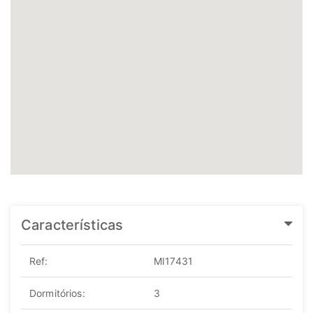
Características
Ref:
MI17431
Dormitórios:
3