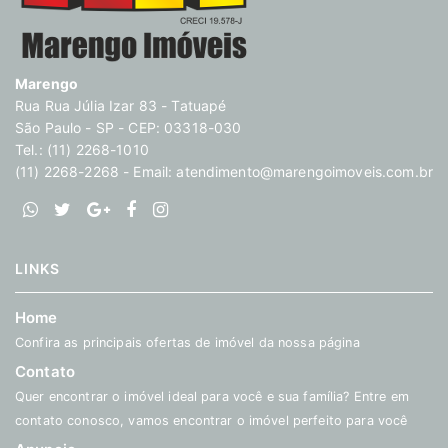
Marengo
Rua Rua Júlia Izar 83 - Tatuapé
São Paulo - SP - CEP: 03318-030
Tel.: (11) 2268-1010
(11) 2268-2268 - Email:
atendimento@marengoimoveis.com.br
LINKS
Home
Confira as principais ofertas de imóvel da nossa página
Contato
Quer encontrar o imóvel ideal para você e sua família? Entre em
contato conosco, vamos encontrar o imóvel perfeito para você