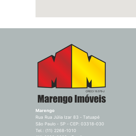
Marengo
Rua Rua Júlia Izar 83 - Tatuapé
São Paulo - SP - CEP: 03318-030
Tel.: (11) 2268-1010