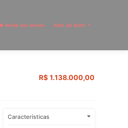
Avalie seu imóvel
Adm. de Bens
o Paulo | Ref: MI177
R$ 1.138.000,00
Características