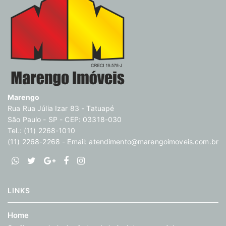
Marengo
Rua Rua Júlia Izar 83 - Tatuapé
São Paulo - SP - CEP: 03318-030
Tel.: (11) 2268-1010
(11) 2268-2268 - Email:
atendimento@marengoimoveis.com.br
LINKS
Home