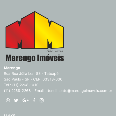
Marengo
Rua Rua Júlia Izar 83 - Tatuapé
São Paulo - SP - CEP: 03318-030
Tel.: (11) 2268-1010
(11) 2268-2268 - Email:
atendimento@marengoimoveis.com.br
LINKS