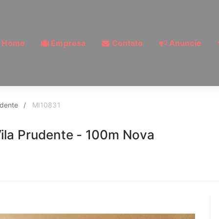
Home
Empresa
Contato
Anuncie
a Prudente, São Paulo
udente
MI10831
ila Prudente - 100m Nova