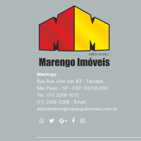
Marengo
Rua Rua Júlia Izar 83 - Tatuapé
São Paulo - SP - CEP: 03318-030
Tel.: (11) 2268-1010
(11) 2268-2268 - Email:
atendimento@marengoimoveis.com.br