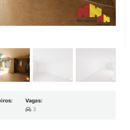
iros:
Vagas:
3