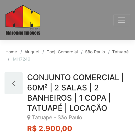
Conj. Comercial para 
Home
Aluguel
Conj. Comercial
São Paulo
Tatuapé
MI17249
CONJUNTO COMERCIAL |
60M² | 2 SALAS | 2
BANHEIROS | 1 COPA |
TATUAPÉ | LOCAÇÃO
Tatuapé - São Paulo
R$ 2.900,00