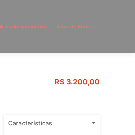
Avalie seu imóvel
Adm. de Bens
do Céu, São Paulo | 
R$ 3.200,00
Características