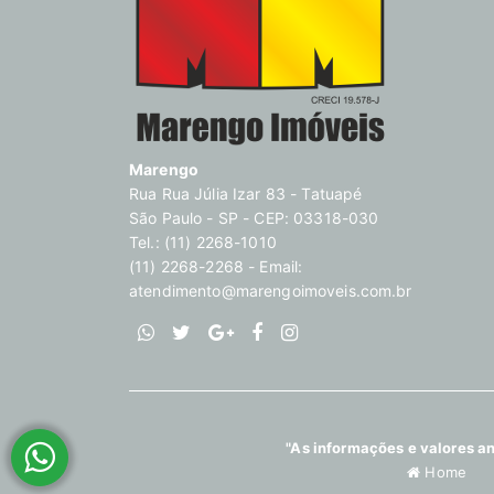
Marengo
Rua Rua Júlia Izar 83 - Tatuapé
São Paulo - SP - CEP: 03318-030
Tel.: (11) 2268-1010
(11) 2268-2268 - Email:
atendimento@marengoimoveis.com.br
"As informações e valores an
Home