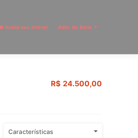
Avalie seu imóvel
Adm. de Bens
ão Paulo | Ref: MI1836
R$ 24.500,00
Características