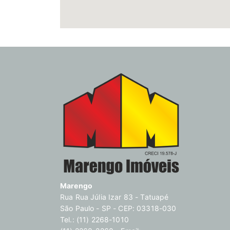
Marengo
Rua Rua Júlia Izar 83 - Tatuapé
São Paulo - SP - CEP: 03318-030
Tel.: (11) 2268-1010