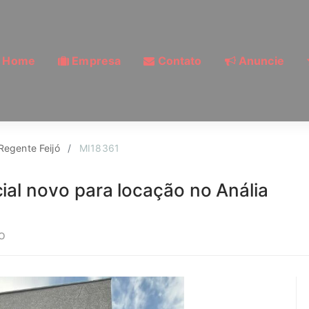
Home
Empresa
Contato
Anuncie
Vila Regente Feijó, S
 Regente Feijó
MI18361
ial novo para locação no Anália
o