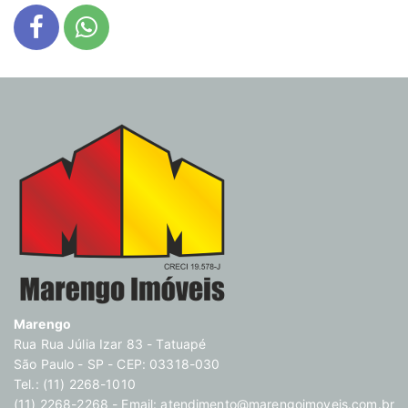
Marengo
Rua Rua Júlia Izar 83 - Tatuapé
São Paulo - SP - CEP: 03318-030
Tel.: (11) 2268-1010
(11) 2268-2268 - Email:
atendimento@marengoimoveis.com.br