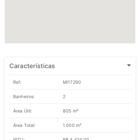
Características
Ref:
MI17290
Banheiros:
2
Área Útil:
805 m²
Área Total:
1.000 m²
IPTU:
R$ 4.424,00