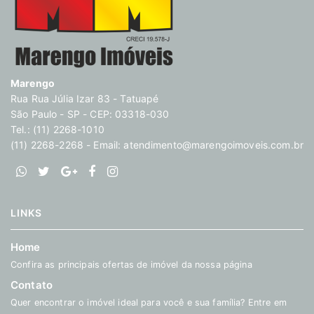
Marengo
Rua Rua Júlia Izar 83 - Tatuapé
São Paulo - SP - CEP: 03318-030
Tel.: (11) 2268-1010
(11) 2268-2268 - Email:
atendimento@marengoimoveis.com.br
LINKS
Home
Confira as principais ofertas de imóvel da nossa página
Contato
Quer encontrar o imóvel ideal para você e sua família? Entre em