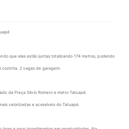
tuapé
ndo que elas estão juntas totalizando 174 metros, podendo
e cozinha. 2 vagas de garagem.
 lado da Praça Silvio Romero e metro Tatuapé.
mais valorizadas e acessíveis do Tatuapé.
 lares e seus investimentos em oportunidades. Na