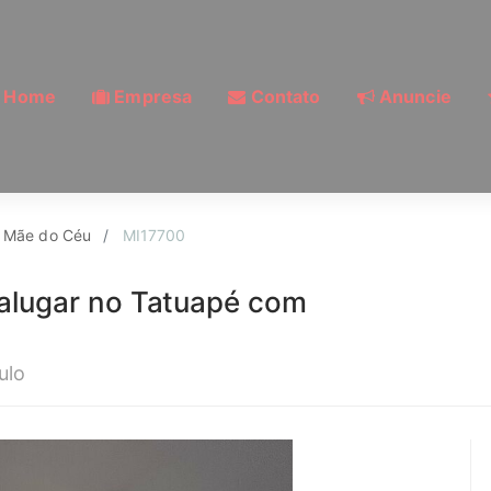
Home
Empresa
Contato
Anuncie
idade Mãe do Céu, São
 Mãe do Céu
MI17700
 alugar no Tatuapé com
ulo