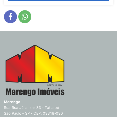
Marengo
Rua Rua Júlia Izar 83 - Tatuapé
São Paulo - SP - CEP: 03318-030