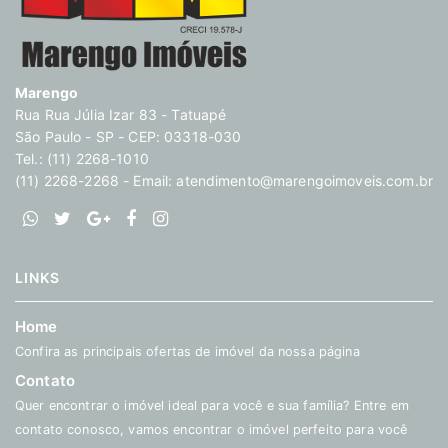
Marengo
Rua Rua Júlia Izar 83 - Tatuapé
São Paulo - SP - CEP: 03318-030
Tel.: (11) 2268-1010
(11) 2268-2268 - Email:
atendimento@marengoimoveis.com.br
LINKS
Home
Confira as principais ofertas de imóvel da nossa página
Contato
Quer encontrar o imóvel ideal para você e sua família? Entre em
contato conosco, vamos encontrar o imóvel perfeito para você