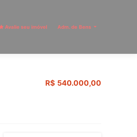
Avalie seu imóvel
Adm. de Bens
Curuçá, Santo André 
R$ 540.000,00