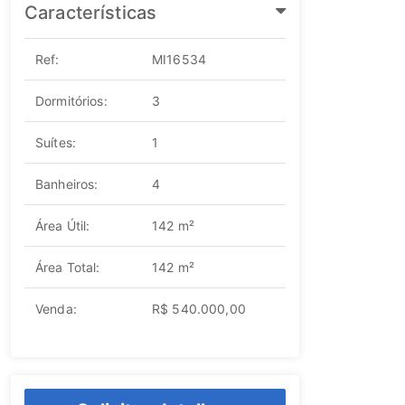
Características
Ref:
MI16534
Dormitórios:
3
Suítes:
1
Banheiros:
4
Área Útil:
142 m²
Área Total:
142 m²
Venda:
R$ 540.000,00