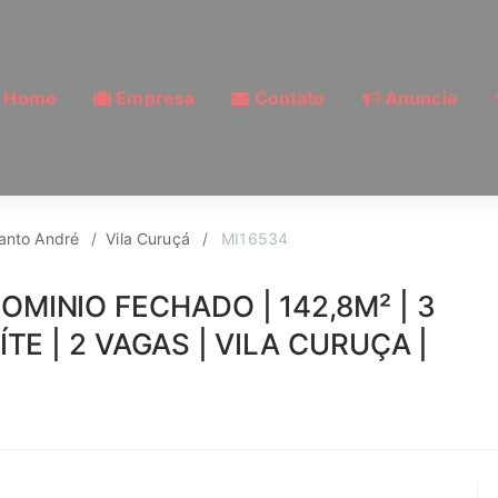
Home
Empresa
Contato
Anuncie
io para Venda, Vila 
anto André
Vila Curuçá
MI16534
MINIO FECHADO | 142,8M² | 3
TE | 2 VAGAS | VILA CURUÇA |