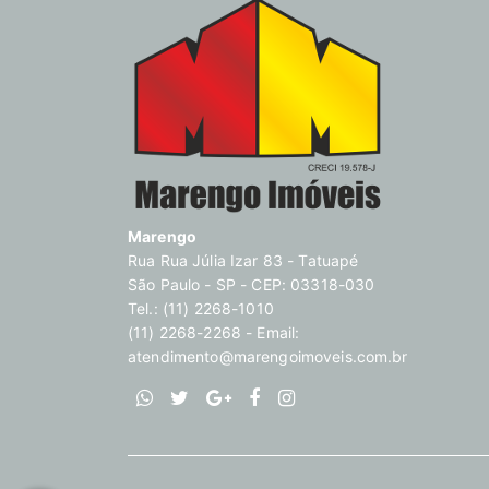
Marengo
Rua Rua Júlia Izar 83 - Tatuapé
São Paulo - SP - CEP: 03318-030
Tel.: (11) 2268-1010
(11) 2268-2268 - Email:
atendimento@marengoimoveis.com.br