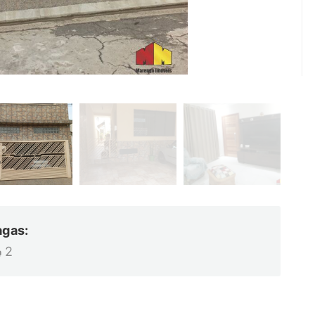
agas:
2