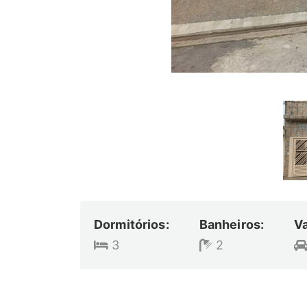
Dormitórios:
Banheiros:
V
3
2