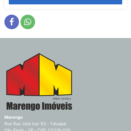
Marengo
Rua Rua Júlia Izar 83 - Tatuapé
São Paulo - SP - CEP: 03318-030