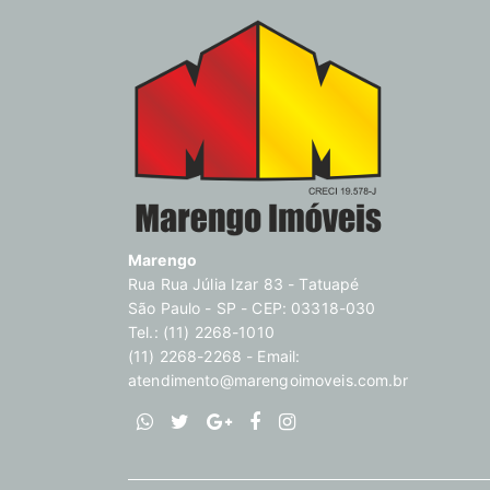
Marengo
Rua Rua Júlia Izar 83 - Tatuapé
São Paulo - SP - CEP: 03318-030
Tel.: (11) 2268-1010
(11) 2268-2268 - Email:
atendimento@marengoimoveis.com.br