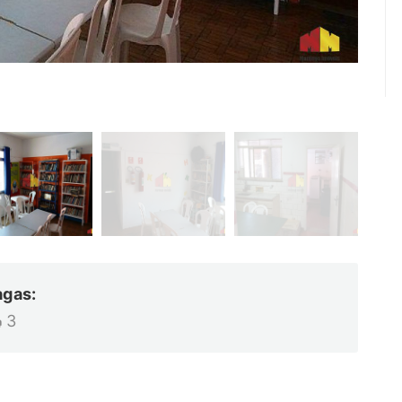
agas:
3