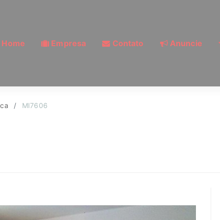
Home
Empresa
Contato
Anuncie
 Mooca, São Paulo | 
ca
MI7606