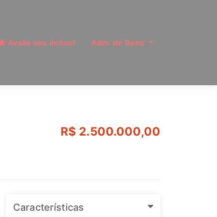
Avalie seu imóvel
Adm. de Bens
ulo | Ref: MI13200
R$ 2.500.000,00
Características