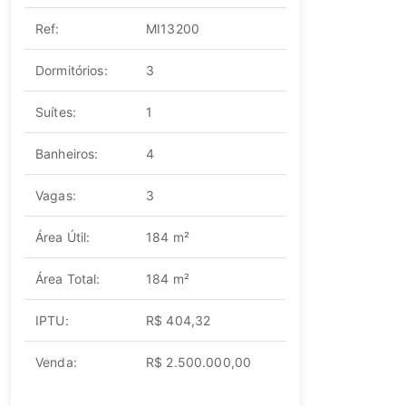
Ref:
MI13200
Dormitórios:
3
Suítes:
1
Banheiros:
4
Vagas:
3
Área Útil:
184 m²
Área Total:
184 m²
IPTU:
R$ 404,32
Venda:
R$ 2.500.000,00