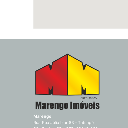
Marengo
Rua Rua Júlia Izar 83 - Tatuapé