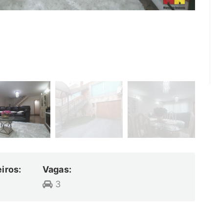
iros:
Vagas:
3