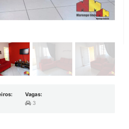
iros:
Vagas:
3