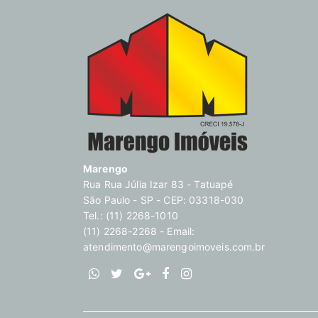
Marengo
Rua Rua Júlia Izar 83 - Tatuapé
São Paulo - SP - CEP: 03318-030
Tel.: (11) 2268-1010
(11) 2268-2268 - Email:
atendimento@marengoimoveis.com.br