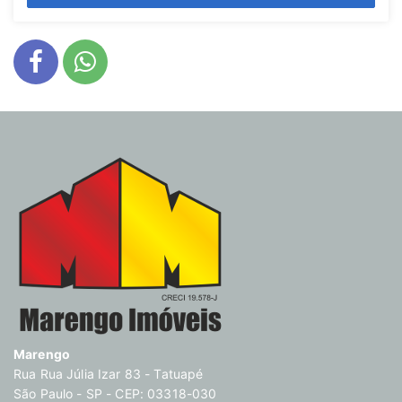
Marengo
Rua Rua Júlia Izar 83 - Tatuapé
São Paulo - SP - CEP: 03318-030