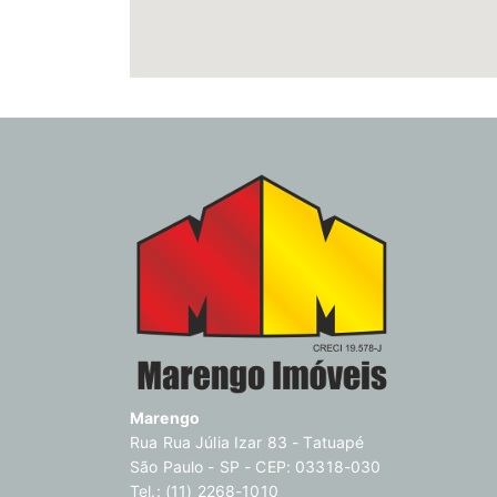
Marengo
Rua Rua Júlia Izar 83 - Tatuapé
São Paulo - SP - CEP: 03318-030
Tel.: (11) 2268-1010