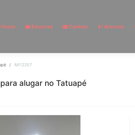
Home
Empresa
Contato
Anuncie
Tatuapé, São Paulo | 
apé
MI12357
para alugar no Tatuapé