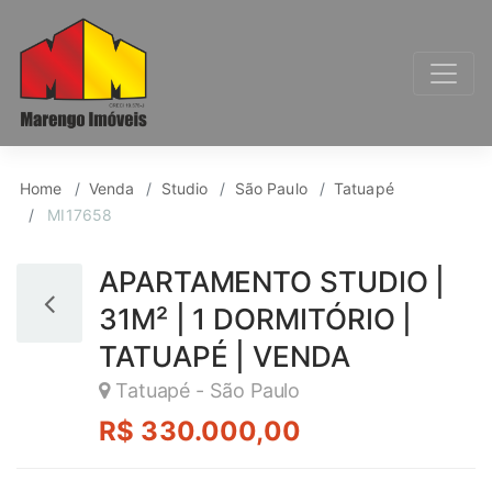
Studio para Venda, T
Home
Venda
Studio
São Paulo
Tatuapé
MI17658
APARTAMENTO STUDIO |
31M² | 1 DORMITÓRIO |
TATUAPÉ | VENDA
Tatuapé - São Paulo
R$ 330.000,00