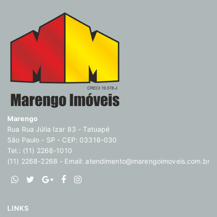
Marengo
Rua Rua Júlia Izar 83 - Tatuapé
São Paulo - SP - CEP: 03318-030
Tel.: (11) 2268-1010
(11) 2268-2268 - Email:
atendimento@marengoimoveis.com.br
LINKS