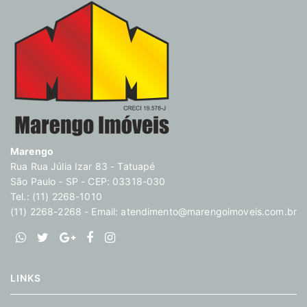
Marengo
Rua Rua Júlia Izar 83 - Tatuapé
São Paulo - SP - CEP: 03318-030
Tel.: (11) 2268-1010
(11) 2268-2268 - Email:
atendimento@marengoimoveis.com.br
LINKS