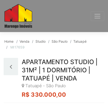
Studio para Venda, T
Home
Venda
Studio
São Paulo
Tatuapé
MI17659
APARTAMENTO STUDIO |
31M² | 1 DORMITÓRIO |
TATUAPÉ | VENDA
Tatuapé - São Paulo
R$ 330.000,00