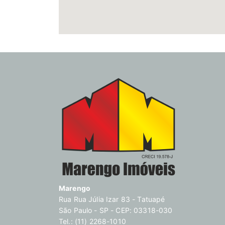
Marengo
Rua Rua Júlia Izar 83 - Tatuapé
São Paulo - SP - CEP: 03318-030
Tel.: (11) 2268-1010