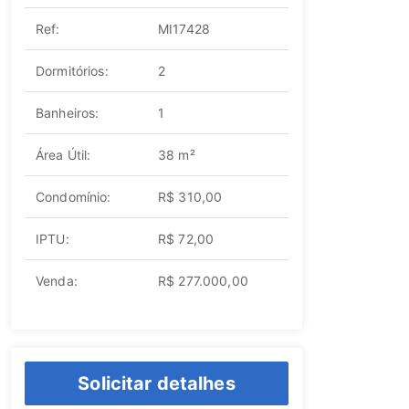
Ref:
MI17428
Dormitórios:
2
Banheiros:
1
Área Útil:
38 m²
Condomínio:
R$ 310,00
IPTU:
R$ 72,00
Venda:
R$ 277.000,00
Solicitar detalhes