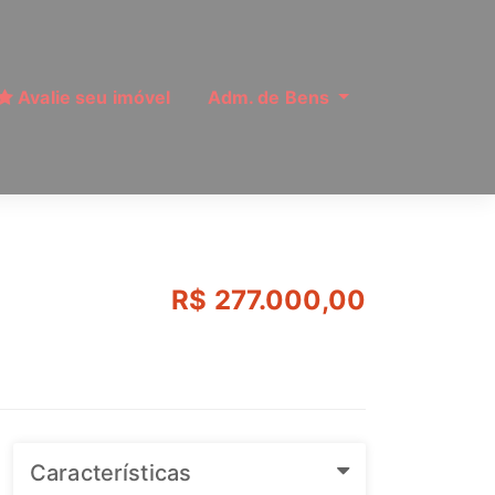
Avalie seu imóvel
Adm. de Bens
| Ref: MI17428
R$ 277.000,00
Características