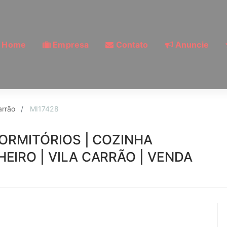
Home
Empresa
Contato
Anuncie
la Carrão, São Paulo 
arrão
MI17428
 DORMITÓRIOS | COZINHA
HEIRO | VILA CARRÃO | VENDA